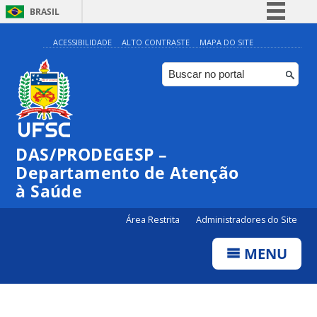
BRASIL
Simplifique!
ACESSIBILIDADE
ALTO CONTRASTE
MAPA DO SITE
Comunica BR
Participe
Acesso à informação
Legislação
DAS/PRODEGESP –
Canais
Departamento de Atenção
à Saúde
Área Restrita
Administradores do Site
MENU