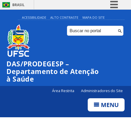
BRASIL
Simplifique!
ACESSIBILIDADE
ALTO CONTRASTE
MAPA DO SITE
Comunica BR
Participe
Acesso à informação
Legislação
DAS/PRODEGESP –
Canais
Departamento de Atenção
à Saúde
Área Restrita
Administradores do Site
MENU