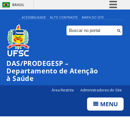
BRASIL
Simplifique!
ACESSIBILIDADE
ALTO CONTRASTE
MAPA DO SITE
Comunica BR
Participe
Acesso à informação
Legislação
DAS/PRODEGESP –
Canais
Departamento de Atenção
à Saúde
Área Restrita
Administradores do Site
MENU