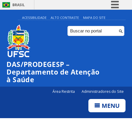
BRASIL
Simplifique!
ACESSIBILIDADE
ALTO CONTRASTE
MAPA DO SITE
Comunica BR
Participe
Acesso à informação
Legislação
DAS/PRODEGESP –
Canais
Departamento de Atenção
à Saúde
Área Restrita
Administradores do Site
MENU