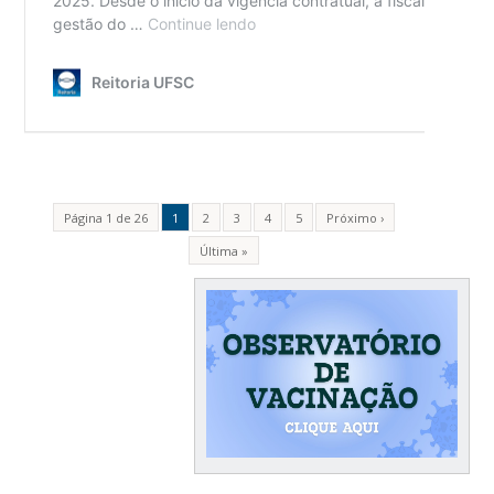
Página 1 de 26
1
2
3
4
5
Próximo ›
Última »