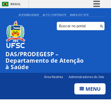
BRASIL
Simplifique!
ACESSIBILIDADE
ALTO CONTRASTE
MAPA DO SITE
Comunica BR
Participe
Acesso à informação
Legislação
DAS/PRODEGESP –
Canais
Departamento de Atenção
à Saúde
Área Restrita
Administradores do Site
MENU