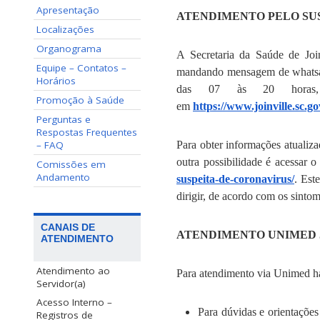
Apresentação
ATENDIMENTO PELO SUS
Localizações
Organograma
A Secretaria da Saúde de Joi
Equipe – Contatos –
mandando mensagem de whatsap
Horários
das 07 às 20 horas, 
Promoção à Saúde
em
https://www.joinville.sc.g
Perguntas e
Respostas Frequentes
– FAQ
Para obter informações atualiz
outra possibilidade é acessar o
Comissões em
Andamento
suspeita-de-coronavirus/
. Est
dirigir, de acordo com os sinto
CANAIS DE
ATENDIMENTO UNIMED 
ATENDIMENTO
Atendimento ao
Para atendimento via Unimed há
Servidor(a)
Acesso Interno –
Para dúvidas e orientaçõe
Registros de