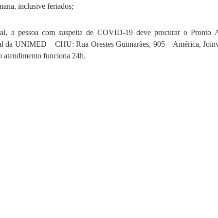
mana, inclusive feriados;
cial, a pessoa com suspeita de COVID-19 deve procurar o Pronto 
pital da UNIMED – CHU:
Rua Orestes Guimarães, 905 – América, Joinv
o atendimento funciona 24h.