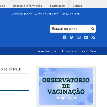
cipe
Acesso à informação
Legislação
Canais
ACESSIBILIDADE
ALTO CONTRASTE
MAPA DO SITE
Área Restrita
Administradores do Site
O DE JOINVILLE