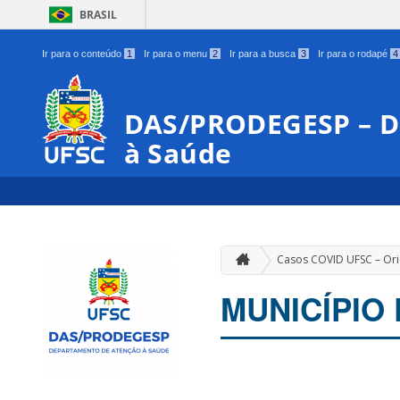
BRASIL
Ir para o conteúdo
1
Ir para o menu
2
Ir para a busca
3
Ir para o rodapé
4
DAS/PRODEGESP – D
à Saúde
Casos COVID UFSC – Or
MUNICÍPIO 