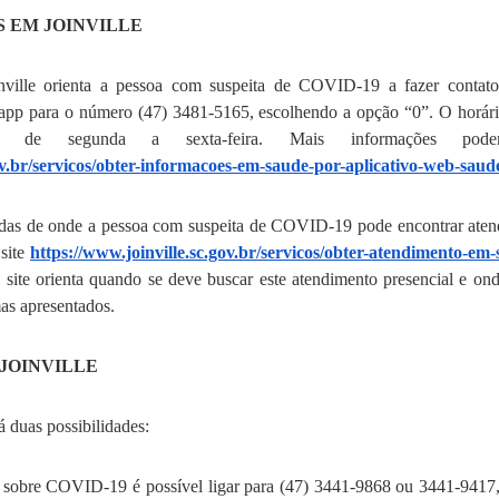
 EM JOINVILLE
nville orienta a pessoa com suspeita de COVID-19 a fazer contat
p para o número (47) 3481-5165, escolhendo a opção “0”. O h
orár
de segunda a sexta-feira. Mais informações pode
ov.br/servicos/obter-informacoes-em-saude-por-aplicativo-web-saud
adas de onde a pessoa com suspeita de COVID-19 pode encontrar aten
 site
https://www.joinville.sc.gov.br/servicos/obter-atendimento-em
e site orienta quando se deve buscar este atendimento presencial e on
mas apresentados.
JOINVILLE
 duas possibilidades:
s sobre COVID-19 é possível ligar para (47) 3441-9868 ou 3441-9417,