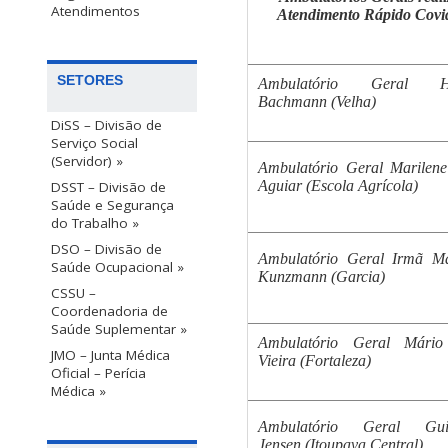
Atendimentos
Atendimento Rápido Covi
SETORES
Ambulatório Geral Ha
Bachmann (Velha)
DiSS – Divisão de
Serviço Social
(Servidor) »
Ambulatório Geral Marilen
Aguiar (Escola Agrícola)
DSST – Divisão de
Saúde e Segurança
do Trabalho »
DSO – Divisão de
Ambulatório Geral Irmã Ma
Saúde Ocupacional »
Kunzmann (Garcia)
CSSU –
Coordenadoria de
Saúde Suplementar »
Ambulatório Geral Mário
JMO – Junta Médica
Vieira (Fortaleza)
Oficial – Perícia
Médica »
Ambulatório Geral Gui
Jensen (Itoupava Central)