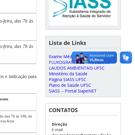
-feira, das 7h às
Lista de Links
-feira, das 7h às
Exame Médico Periódico
FLUXOGRAMA DE PROCESSOS
LAUDOS AMBIENTAIS UFSC
Ministério da Saúde
cos e indicação para
Página SIASS UFSC
Plano de Saúde UFSC
SIASS – Portal SiapeNET
mento
CONTATOS
de das 7h às 19h, de
xta-feira.
Direção
E-mail:
das.prodegesp@contato.ufsc.br