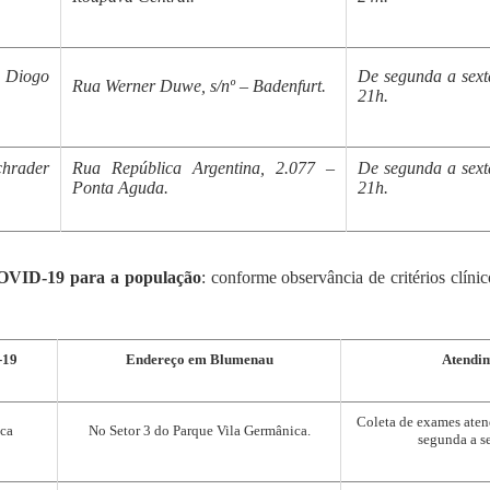
 Diogo
De segunda a sexta
Rua Werner Duwe, s/nº – Badenfurt.
21h.
chrader
Rua República Argentina, 2.077 –
De segunda a sexta
Ponta Aguda.
21h.
OVID-19 para a população
: conforme observância de critérios clíni
-19
Endereço em Blumenau
Atendi
Coleta de exames aten
ca
No Setor 3 do Parque Vila Germânica.
segunda a se