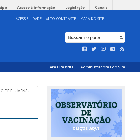
cipe
Acesso à informação
Legislação
Canais
ACESSIBILIDADE
ALTO CONTRASTE
MAPA DO SITE
Área Restrita
Administradores do Site
IO DE BLUMENAU