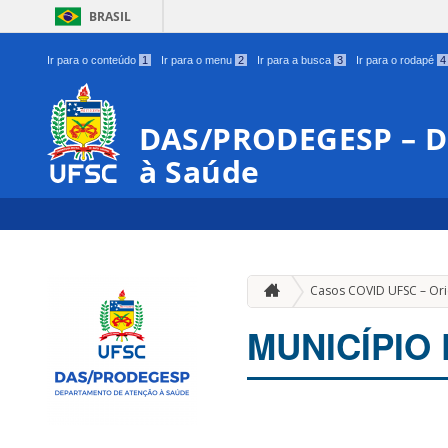
BRASIL
Ir para o conteúdo
1
Ir para o menu
2
Ir para a busca
3
Ir para o rodapé
4
DAS/PRODEGESP – D
à Saúde
Casos COVID UFSC – Or
MUNICÍPIO