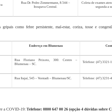
Rua Dr. Pedro Zimmermann, 8.544 –
Coleta de exames aten
va
Itoupava Central.
segunda a se
s gripais como febre persistente, mal-estar, coriza, tosse e congest
Endereço em Blumenau
Cont
Rua Floriano Peixoto, 300. Centro –
Telefone: (47) 3321-
Blumenau – SC.
Rua Itajaí, 545 – Vorstadt – Blumenau/SC.
Telefone: (47) 3231-
bre a COVID-19:
Telefone: 0800 647 00 26 (opção 4 dúvidas sobre 