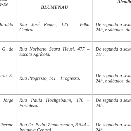
Atendi
d-19
BLUMENAU
roldo
Rua José Reuter, 125 – Velha
De segunda a sexta
Central.
24h, e sábados, da
e G. de
Rua Norberto Seara Heusi, 477 –
De segunda a sexta
Escola Agrícola.
21h.
rta E.
De segunda a sexta
Rua Progresso, 141 – Progresso.
24h, e sábados, da
 Jorge
Rua Paula Hoeltgebaum, 170 –
De segunda a sexta
Fortaleza.
24h.
lherme
Rua Dr. Pedro Zimmermann, 8.544 –
De segunda a sexta
Itoupava Central.
24h.