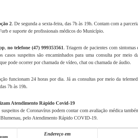
pção 2
. De segunda a sexta-feira, das 7h às 19h. Contam com a parcer
Furb e suporte de profissionais médicos do Município.
pp
,
no telefone (47) 999353561
. Triagem de pacientes com sintomas 
os casos suspeitos são encaminhados para uma consulta por meio da
 que pode ocorrer por chamada de vídeo, chat ou chamada de áudio.
ação funcionam 24 horas por dia. Já as consultas por meio da teleme
 das 7h às 19h.
lizam Atendimento Rápido Covid-19
s suspeitos de Coronavírus podem contar com avaliação médica també
e Blumenau, pelo Atendimento Rápido COVID-19.
Endereço em
izam