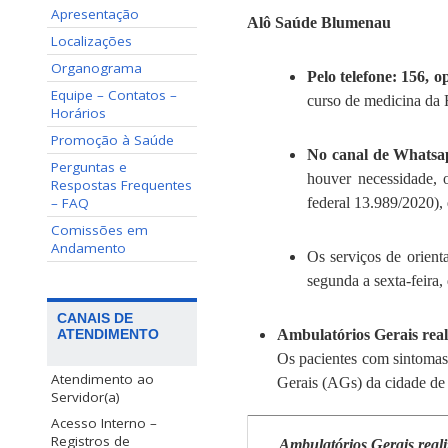
Apresentação
Alô Saúde Blumenau
Localizações
Organograma
Pelo telefone: 156, o
Equipe – Contatos –
curso de medicina da 
Horários
Promoção à Saúde
No canal de Whatsa
Perguntas e
houver necessidade, 
Respostas Frequentes
– FAQ
federal 13.989/2020),
Comissões em
Andamento
Os serviços de orient
segunda a sexta-feira,
CANAIS DE
Ambulatórios Gerais rea
ATENDIMENTO
Os pacientes com sintoma
Atendimento ao
Gerais (AGs) da cidade d
Servidor(a)
Acesso Interno –
Registros de
Ambulatórios Gerais real