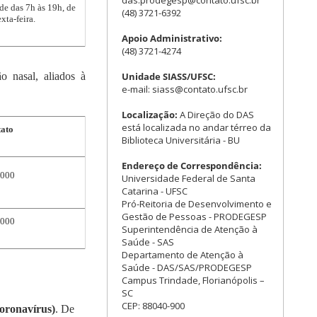
de das 7h às 19h, de
(48) 3721-6392
xta-feira.
Apoio Administrativo:
(48) 3721-4274
Unidade SIASS/UFSC:
ão nasal, aliados à
e-mail: siass@contato.ufsc.br
Localização:
A Direção do DAS
está localizada no andar térreo da
ato
Biblioteca Universitária - BU
Endereço de Correspondência:
1000
Universidade Federal de Santa
Catarina - UFSC
Pró-Reitoria de Desenvolvimento e
Gestão de Pessoas - PRODEGESP
4000
Superintendência de Atenção à
Saúde - SAS
Departamento de Atenção à
Saúde - DAS/SAS/PRODEGESP
Campus Trindade, Florianópolis –
SC
CEP: 88040-900
Coronavírus)
. De