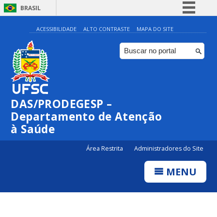
BRASIL
Simplifique!
ACESSIBILIDADE
ALTO CONTRASTE
MAPA DO SITE
Comunica BR
Participe
Acesso à informação
Legislação
DAS/PRODEGESP –
Canais
Departamento de Atenção
à Saúde
Área Restrita
Administradores do Site
MENU