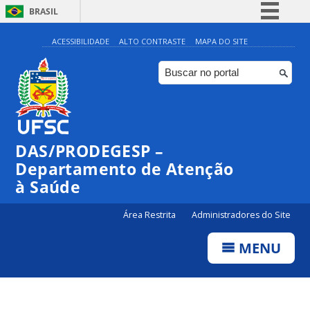
BRASIL
Simplifique!
ACESSIBILIDADE
ALTO CONTRASTE
MAPA DO SITE
Comunica BR
Participe
Acesso à informação
Legislação
DAS/PRODEGESP –
Canais
Departamento de Atenção
à Saúde
Área Restrita
Administradores do Site
MENU