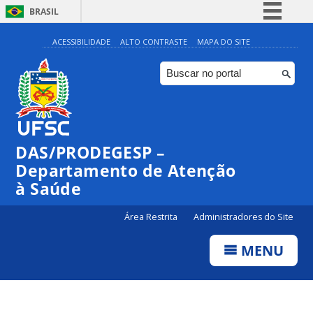
BRASIL
Simplifique!
ACESSIBILIDADE
ALTO CONTRASTE
MAPA DO SITE
Comunica BR
Participe
Acesso à informação
Legislação
DAS/PRODEGESP –
Canais
Departamento de Atenção
à Saúde
Área Restrita
Administradores do Site
MENU