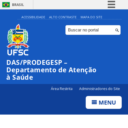
BRASIL
Simplifique!
ACESSIBILIDADE
ALTO CONTRASTE
MAPA DO SITE
Comunica BR
Participe
Acesso à informação
Legislação
DAS/PRODEGESP –
Canais
Departamento de Atenção
à Saúde
Área Restrita
Administradores do Site
MENU