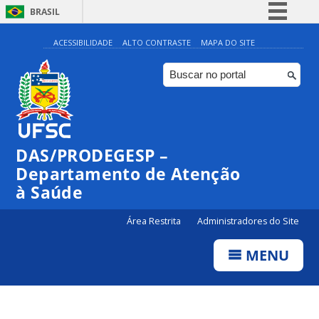
BRASIL
Simplifique!
ACESSIBILIDADE
ALTO CONTRASTE
MAPA DO SITE
Comunica BR
Participe
Acesso à informação
Legislação
DAS/PRODEGESP –
Canais
Departamento de Atenção
à Saúde
Área Restrita
Administradores do Site
MENU